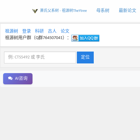
母系树
最新论文
萧氏父系树 - 祖源树TheYtree
祖源树
登录
科研
古人
论文
祖源树用户群（Q群764507041）：
AI咨询